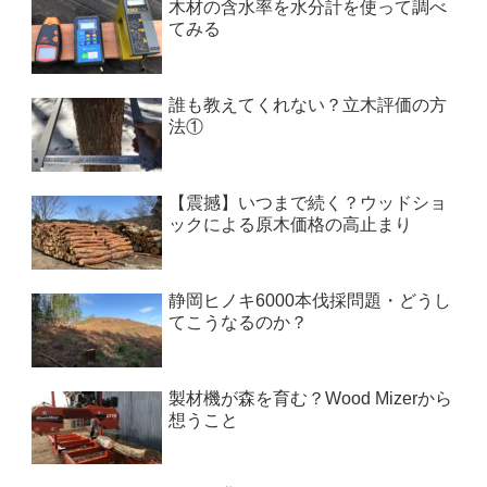
木材の含水率を水分計を使って調べ
てみる
誰も教えてくれない？立木評価の方
法①
【震撼】いつまで続く？ウッドショ
ックによる原木価格の高止まり
静岡ヒノキ6000本伐採問題・どうし
てこうなるのか？
製材機が森を育む？Wood Mizerから
想うこと