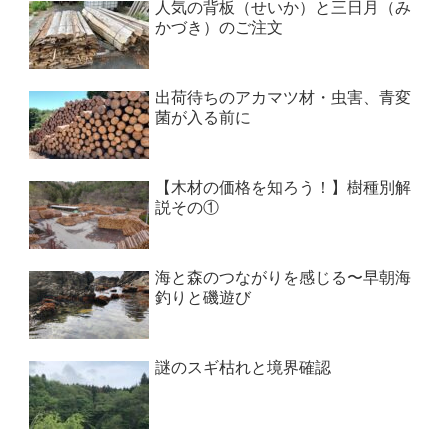
人気の背板（せいか）と三日月（み
かづき）のご注文
出荷待ちのアカマツ材・虫害、青変
菌が入る前に
【木材の価格を知ろう！】樹種別解
説その①
海と森のつながりを感じる〜早朝海
釣りと磯遊び
謎のスギ枯れと境界確認