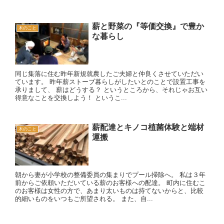
薪と野菜の『等価交換』で豊か
木のこと
な暮らし
同じ集落に住む昨年新規就農したご夫婦と仲良くさせていただい
ています。 昨年薪ストーブ暮らしがしたいとのことで設置工事を
承りまして、 薪はどうする？ というところから、それじゃお互い
得意なことを交換しよう！ というこ...
薪配達とキノコ植菌体験と端材
木のこと
運搬
朝から妻が小学校の整備委員の集まりでプール掃除へ。 私は３年
前からご依頼いただいている薪のお客様への配達。 町内に住むこ
のお客様は女性の方で、あまり太いものは持てないからと、比較
的細いものをいつもご所望される。 また、自...