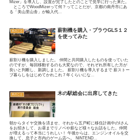
Mizer」を導入し、設置が完了したとのことで見学に行った来た。
ところでWoodMizerって何？ってことだが、京都の南丹市にあ
る「美山里山舎」が輸入代...
薪割機を購入・プラウGLS１２
木のこと
を使ってみた
薪割り機を購入しました。 仲間と共同購入したものを使っていた
のですが、毎回移動するのも大変なので、それぞれ所有した方が
良いと判断し、新調しました。 薪割り機を導入するまで 薪ストー
ブ暮らしをはじめてかれこれ７年くらいにな...
木の駅総会に出席してきた
木のこと
朝からタイヤ交換を済ませ、それから五戸町に移住計画中のIさん
をお招きして、お昼までリノベや薪など様々なお話をした。仲間
が増えるって本当にうれしい！ 午後からは、エンジンオイルを交
換して、息子と市内のゲーム店へ。 NINTEND...