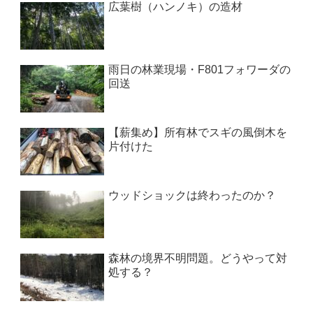
広葉樹（ハンノキ）の造材
雨日の林業現場・F801フォワーダの
回送
【薪集め】所有林でスギの風倒木を
片付けた
ウッドショックは終わったのか？
森林の境界不明問題。どうやって対
処する？