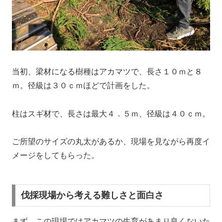
当初、梁材になる樹種はアカマツで、長さ１０ｍと８
ｍ。径級は３０ｃｍほどで計画をした。
柱はスギ材で、長さは最大４．５ｍ、径級は４０ｃｍ。
ご所望のサイズの丸太があるか、現場を見ながら再度イ
メージをしてもらった。
伐採現場から考える難しさと面白さ
まず、この現場ではアカマツの生育があまり良くないた