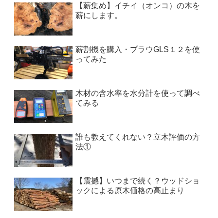
【薪集め】イチイ（オンコ）の木を
薪にします。
薪割機を購入・プラウGLS１２を使
ってみた
木材の含水率を水分計を使って調べ
てみる
誰も教えてくれない？立木評価の方
法①
【震撼】いつまで続く？ウッドショ
ックによる原木価格の高止まり