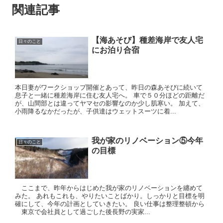
関連記事
【海あそび】種差海岸で友人宅
日々のこと
にお泊り合宿
本日妻がワークショップ開催とあって、昨日の森あそびに続いて
息子と一緒に種差海岸に住む友人宅へ。 車で５０分ほどの距離だ
が、山間部とは違ってヤマセの影響なのか少し肌寒い。 加えて、
小雨降るなかだったが、子供達はウェットスーツに着...
我が家のリノベーション⑤今年
日々のこと
の目標
ここまで、昨年からはじめた我が家のリノベーションを纏めて
みた。 あれもこれも、やりたいことばかり。しっかりと目標を明
確にして、今年の計画としていきたい。 良い仕事は整理整頓から
東京で会社員として過ごした後長野の実家...