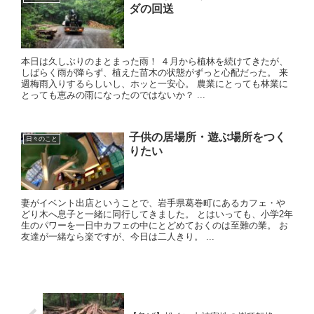
ダの回送
本日は久しぶりのまとまった雨！ ４月から植林を続けてきたが、
しばらく雨が降らず、植えた苗木の状態がずっと心配だった。 来
週梅雨入りするらしいし、ホッと一安心。 農業にとっても林業に
とっても恵みの雨になったのではないか？ ...
子供の居場所・遊ぶ場所をつく
日々のこと
りたい
妻がイベント出店ということで、岩手県葛巻町にあるカフェ・や
どり木へ息子と一緒に同行してきました。 とはいっても、小学2年
生のパワーを一日中カフェの中にとどめておくのは至難の業。 お
友達が一緒なら楽ですが、今日は二人きり。 ...