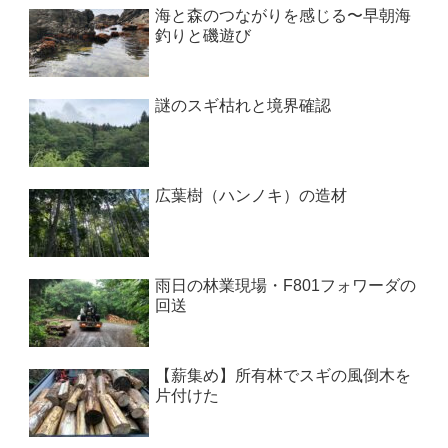
海と森のつながりを感じる〜早朝海
釣りと磯遊び
謎のスギ枯れと境界確認
広葉樹（ハンノキ）の造材
雨日の林業現場・F801フォワーダの
回送
【薪集め】所有林でスギの風倒木を
片付けた