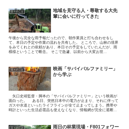
地域を見守る人・尊敬する大先
日々のこと
輩に会いに行ってきた
午後から完全な雨予報だったので、朝作業員と打ち合わせをし
て、本日の予定や作業の流れを共有した。 ところで、山林の境界
をみてくれとの依頼があり、本日その予定をしていたんだが、雨
模様ということで断念。 そこで急遽、以前から大変お世...
映画「サバイバルファミリー」
日々のこと
から学ぶ
矢口史靖監督・脚本の「サバイバルファミリー」という映画が
面白った。 ある日、突然日本中の電力が止まり、それに伴って
ガスや水道といったライフラインが全て止まってしまう。携帯や
時計といった生活必需品も使えなくなり、情報網が完全に遮断...
雨日の林業現場・F801フォワー
日々のこと